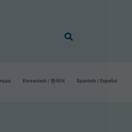
nçais
Koreanisch / 한국어
Spanisch / Español